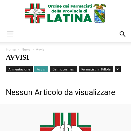
Ordine
Home
News
Avvisi
AVVISI
Farmacisti
Alimentazione
Avvisi
Dermocosmesi
Farmacisti in Pillole
Latina
Nessun Articolo da visualizzare