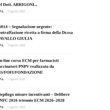
el Dott. ARRIGONI...
F.L.
-
3 Agosto 2026
6014 – Segnalazione urgente:
ontraffazione ricetta a firma della Dr.ssa
AVALLO GIULIA
F.L.
-
3 Agosto 2026
n-line corso ECM per farmacisti
accinatori PNPV realizzato da
SS/FOFI/FONDAZIONE
F.L.
-
1 Agosto 2026
iepilogo misure incentivanti – Delibere
NFC 2026 triennio ECM 2026–2028
F.L.
-
1 Agosto 2026