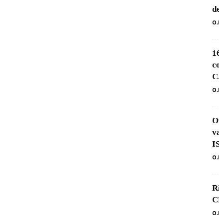
d
O.
1
c
C
O.
O
v
I
O.
R
C
O.