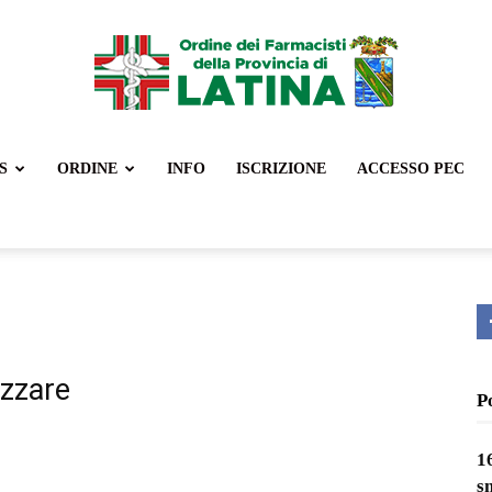
S
ORDINE
INFO
ISCRIZIONE
ACCESSO PEC
Ordine
Farmacisti
izzare
P
1
Latina
s