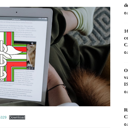
d
O.
1
c
C
O.
O
v
I
O.
R
C
5329
Download
O.