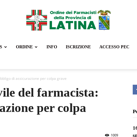
S
ORDINE
INFO
ISCRIZIONE
ACCESSO PEC
Ordine
 obbligo di assicurazione per colpa grave
ile del farmacista:
Farmacisti
razione per colpa
P
1
Latina
s
1009