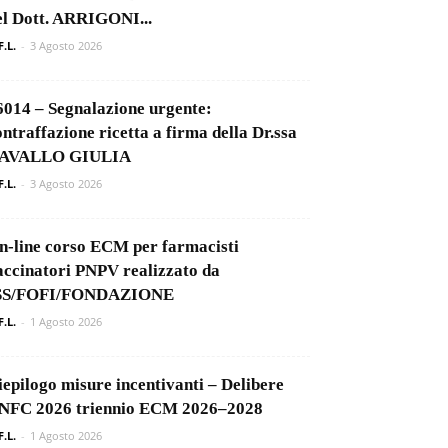
el Dott. ARRIGONI...
F.L.
-
3 Agosto 2026
6014 – Segnalazione urgente:
ontraffazione ricetta a firma della Dr.ssa
AVALLO GIULIA
F.L.
-
3 Agosto 2026
n-line corso ECM per farmacisti
accinatori PNPV realizzato da
SS/FOFI/FONDAZIONE
F.L.
-
1 Agosto 2026
iepilogo misure incentivanti – Delibere
NFC 2026 triennio ECM 2026–2028
F.L.
-
1 Agosto 2026