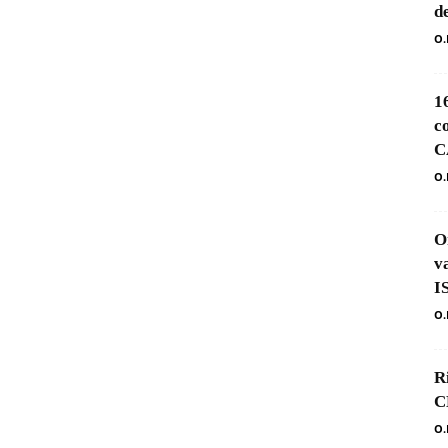
d
O.
1
c
C
O.
O
v
I
O.
R
C
O.