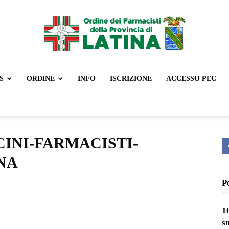
S
ORDINE
INFO
ISCRIZIONE
ACCESSO PEC
Ordine
CINI-FARMACISTI-
Farmacisti
NA
P
1
Latina
s