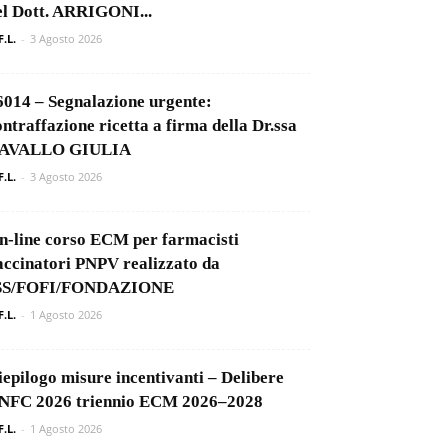
el Dott. ARRIGONI...
F.L.
-
3 Agosto 2026
6014 – Segnalazione urgente:
ontraffazione ricetta a firma della Dr.ssa
AVALLO GIULIA
F.L.
-
3 Agosto 2026
n-line corso ECM per farmacisti
accinatori PNPV realizzato da
SS/FOFI/FONDAZIONE
F.L.
-
1 Agosto 2026
iepilogo misure incentivanti – Delibere
NFC 2026 triennio ECM 2026–2028
F.L.
-
1 Agosto 2026