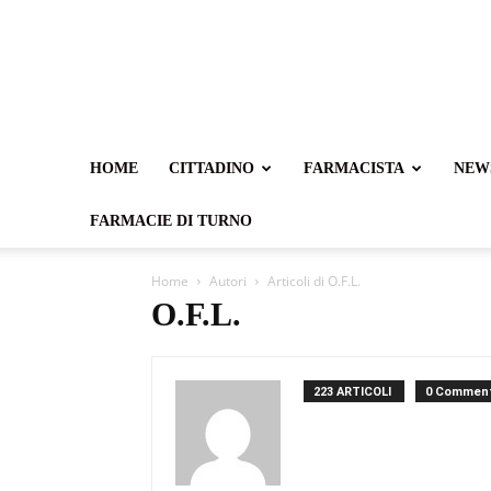
HOME
CITTADINO
FARMACISTA
NEW
FARMACIE DI TURNO
Home
Autori
Articoli di O.F.L.
O.F.L.
223 ARTICOLI
0 Comment