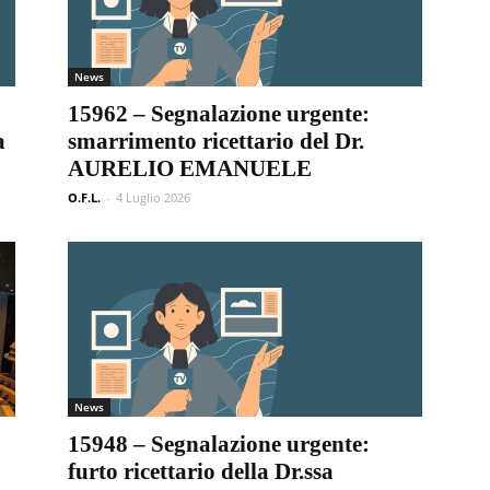
News
15962 – Segnalazione urgente:
a
smarrimento ricettario del Dr.
AURELIO EMANUELE
O.F.L.
-
4 Luglio 2026
News
15948 – Segnalazione urgente:
furto ricettario della Dr.ssa