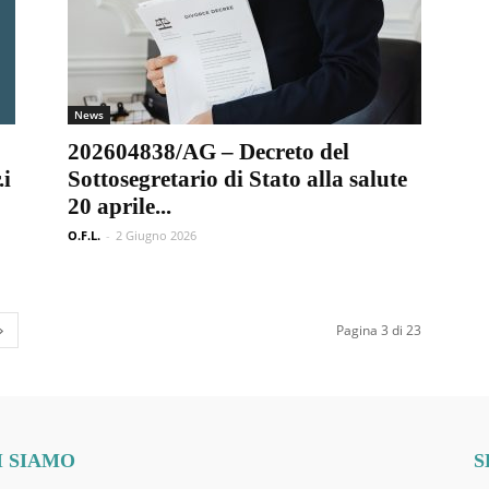
News
202604838/AG – Decreto del
.i
Sottosegretario di Stato alla salute
20 aprile...
O.F.L.
-
2 Giugno 2026
Pagina 3 di 23
I SIAMO
S