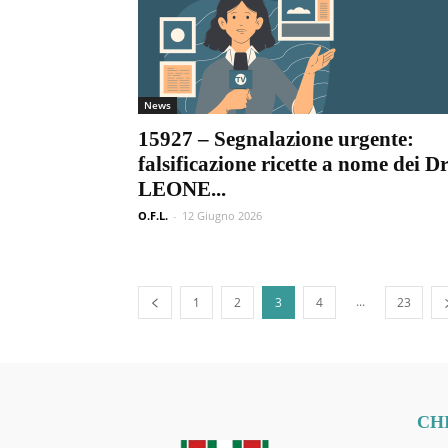
News
15927 – Segnalazione urgente:
falsificazione ricette a nome dei Dr
LEONE...
O.F.L.
-
12 Giugno 2026
...
1
2
3
4
23
CH