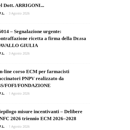
el Dott. ARRIGONI...
F.L.
-
3 Agosto 2026
6014 – Segnalazione urgente:
ontraffazione ricetta a firma della Dr.ssa
AVALLO GIULIA
F.L.
-
3 Agosto 2026
n-line corso ECM per farmacisti
accinatori PNPV realizzato da
SS/FOFI/FONDAZIONE
F.L.
-
1 Agosto 2026
iepilogo misure incentivanti – Delibere
NFC 2026 triennio ECM 2026–2028
F.L.
-
1 Agosto 2026