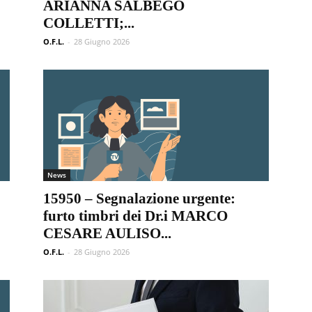
ARIANNA SALBEGO
COLLETTI;...
O.F.L.
-
28 Giugno 2026
News
15950 – Segnalazione urgente:
furto timbri dei Dr.i MARCO
CESARE AULISO...
O.F.L.
-
28 Giugno 2026