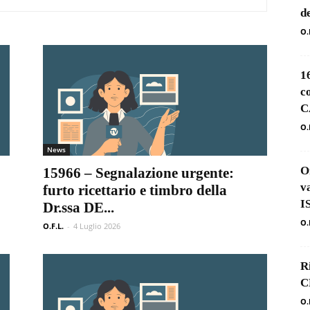
d
O.
1
c
C
O.
News
O
15966 – Segnalazione urgente:
v
furto ricettario e timbro della
I
Dr.ssa DE...
O.
O.F.L.
-
4 Luglio 2026
R
C
O.