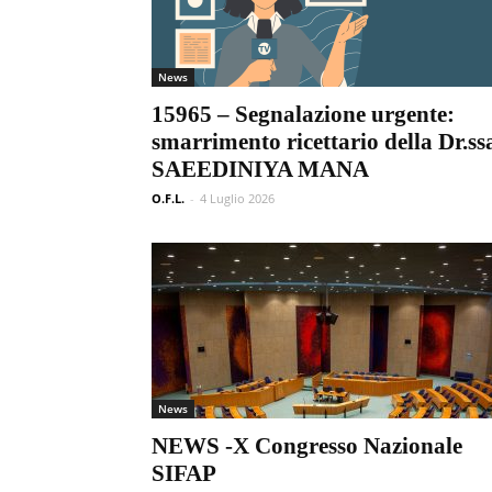
News
15965 – Segnalazione urgente:
smarrimento ricettario della Dr.ss
SAEEDINIYA MANA
O.F.L.
-
4 Luglio 2026
News
NEWS -X Congresso Nazionale
SIFAP