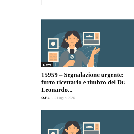
News
15959 – Segnalazione urgente:
furto ricettario e timbro del Dr.
Leonardo...
O.F.L.
-
4 Luglio 2026