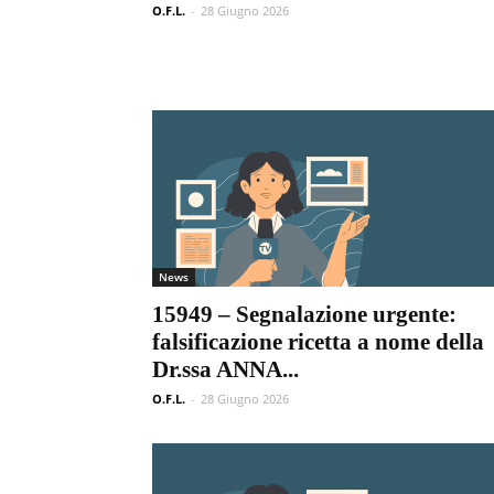
O.F.L.
-
28 Giugno 2026
News
15949 – Segnalazione urgente:
falsificazione ricetta a nome della
Dr.ssa ANNA...
O.F.L.
-
28 Giugno 2026