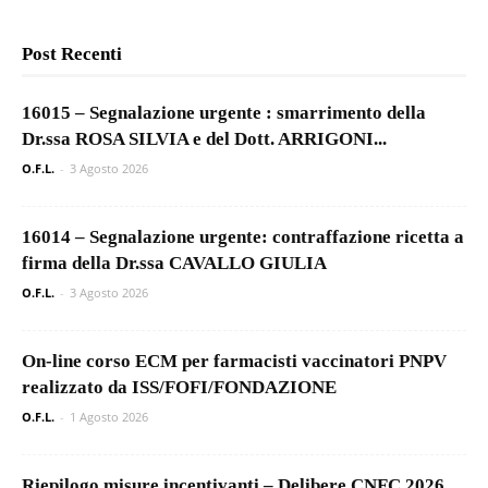
Post Recenti
16015 – Segnalazione urgente : smarrimento della
Dr.ssa ROSA SILVIA e del Dott. ARRIGONI...
O.F.L.
-
3 Agosto 2026
16014 – Segnalazione urgente: contraffazione ricetta a
firma della Dr.ssa CAVALLO GIULIA
O.F.L.
-
3 Agosto 2026
On-line corso ECM per farmacisti vaccinatori PNPV
realizzato da ISS/FOFI/FONDAZIONE
O.F.L.
-
1 Agosto 2026
Riepilogo misure incentivanti – Delibere CNFC 2026