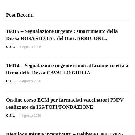
Post Recenti
16015 – Segnalazione urgente : smarrimento della
Dr.ssa ROSA SILVIA e del Dott. ARRIGONI...
O.F.L.
-
3 Agosto 2026
16014 – Segnalazione urgente: contraffazione ricetta a
firma della Dr.ssa CAVALLO GIULIA
O.F.L.
-
3 Agosto 2026
On-line corso ECM per farmacisti vaccinatori PNPV
realizzato da ISS/FOFI/FONDAZIONE
O.F.L.
-
1 Agosto 2026
Riepilogo misure incentivanti – Delibere CNFC 2026