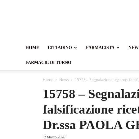
HOME
CITTADINO
FARMACISTA
NEW
FARMACIE DI TURNO
Home
News
15758 – Segnalazione urgente: falsi
15758 – Segnalaz
falsificazione ric
Dr.ssa PAOLA 
2 Marzo 2026