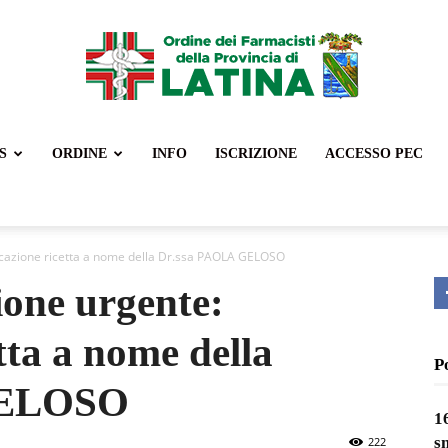
S
ORDINE
INFO
ISCRIZIONE
ACCESSO PEC
Ordine
ficazione ricetta a nome della Dr.ssa PAOLA GELOSO
ione urgente:
Farmacisti
etta a nome della
P
GELOSO
1
Latina
s
222