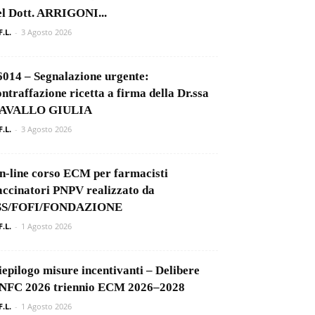
el Dott. ARRIGONI...
F.L.
-
3 Agosto 2026
6014 – Segnalazione urgente:
ontraffazione ricetta a firma della Dr.ssa
AVALLO GIULIA
F.L.
-
3 Agosto 2026
n-line corso ECM per farmacisti
accinatori PNPV realizzato da
SS/FOFI/FONDAZIONE
F.L.
-
1 Agosto 2026
iepilogo misure incentivanti – Delibere
NFC 2026 triennio ECM 2026–2028
F.L.
-
1 Agosto 2026