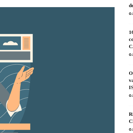
d
O.
1
c
C
O.
O
v
I
O.
R
C
O.