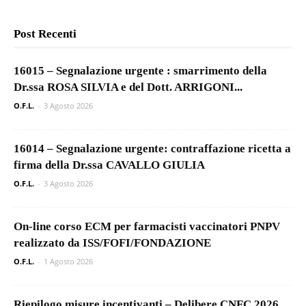
Post Recenti
16015 – Segnalazione urgente : smarrimento della
Dr.ssa ROSA SILVIA e del Dott. ARRIGONI...
O.F.L.
-
3 Agosto 2026
16014 – Segnalazione urgente: contraffazione ricetta a
firma della Dr.ssa CAVALLO GIULIA
O.F.L.
-
3 Agosto 2026
On-line corso ECM per farmacisti vaccinatori PNPV
realizzato da ISS/FOFI/FONDAZIONE
O.F.L.
-
1 Agosto 2026
Riepilogo misure incentivanti – Delibere CNFC 2026