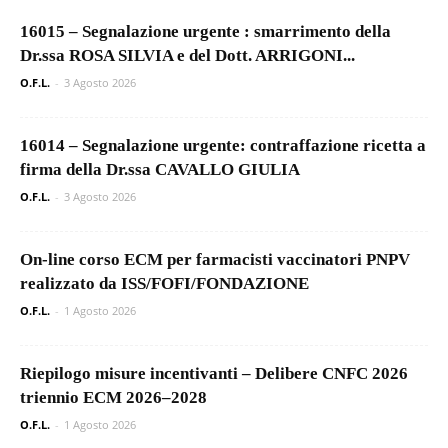
16015 – Segnalazione urgente : smarrimento della
Dr.ssa ROSA SILVIA e del Dott. ARRIGONI...
O.F.L.
-
3 Agosto 2026
16014 – Segnalazione urgente: contraffazione ricetta a
firma della Dr.ssa CAVALLO GIULIA
O.F.L.
-
3 Agosto 2026
On-line corso ECM per farmacisti vaccinatori PNPV
realizzato da ISS/FOFI/FONDAZIONE
O.F.L.
-
1 Agosto 2026
Riepilogo misure incentivanti – Delibere CNFC 2026
triennio ECM 2026–2028
O.F.L.
-
1 Agosto 2026