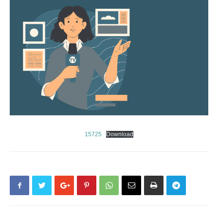
15725
Download