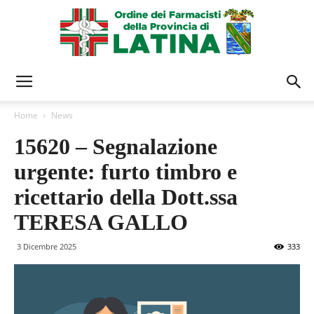
Ordine
Home
News
15620 – Segnalazione
Farmacisti
urgente: furto timbro e
ricettario della Dott.ssa
Latina
TERESA GALLO
3 Dicembre 2025
333