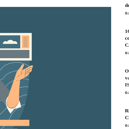
d
O.
1
c
C
O.
O
v
I
O.
R
C
O.