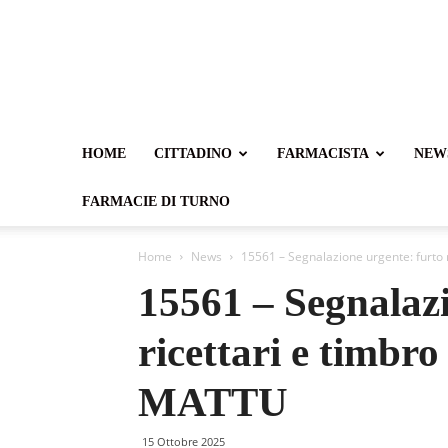
HOME
CITTADINO
FARMACISTA
NEW
FARMACIE DI TURNO
Home
News
15561 – Segnalazione urgente: furto 
15561 – Segnalazi
ricettari e timbr
MATTU
15 Ottobre 2025