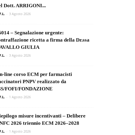
el Dott. ARRIGONI...
F.L.
-
3 Agosto 2026
6014 – Segnalazione urgente:
ontraffazione ricetta a firma della Dr.ssa
AVALLO GIULIA
F.L.
-
3 Agosto 2026
n-line corso ECM per farmacisti
accinatori PNPV realizzato da
SS/FOFI/FONDAZIONE
F.L.
-
1 Agosto 2026
iepilogo misure incentivanti – Delibere
NFC 2026 triennio ECM 2026–2028
F.L.
-
1 Agosto 2026