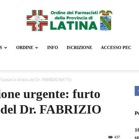
S
ORDINE
INFO
ISCRIZIONE
ACCESSO PEC
Ordine
ricettari e timbro del Dr. FABRIZIO MATTU
one urgente: furto
Farmacisti
o del Dr. FABRIZIO
P
1
Latina
s
437