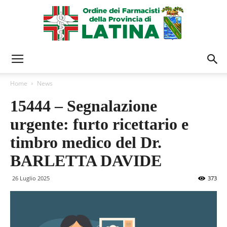
Ordine
Home
News
15444 – Segnalazione
Farmacisti
urgente: furto ricettario e
timbro medico del Dr.
Latina
BARLETTA DAVIDE
26 Luglio 2025
373